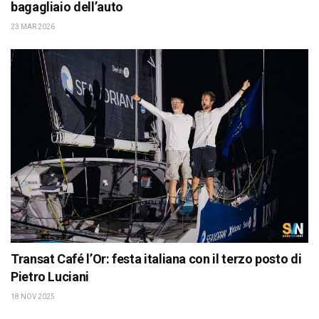
bagagliaio dell’auto
23 MAR 2026
Transat Café l’Or: festa italiana con il terzo posto di
Pietro Luciani
18 NOV 2025