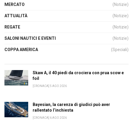
MERCATO
(Notizie)
ATTUALITÀ
(Notizie)
REGATE
(Notizie)
SALONI NAUTICI E EVENTI
(Notizie)
COPPA AMERICA
(Speciali)
Skaw A, il 40 piedi da crociera con prua scow e
foil
[CRONACA] 5 AGO 2026
Bayesian, la carenza di giudici può aver
rallentato l’inchiesta
[CRONACA] 6 AGO 2026