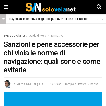
Bayesian, la carenza di giudici può aver rallentato l’inchiesta
(Cronaca)
SVN solovelanet
Guide di Vela
Normativa
Sanzioni e pene accessorie per
chi viola le norme di
navigazione: quali sono e come
evitarle
di
Armando Fergola
10/09/24
Tempo di lettura: 2 minuti