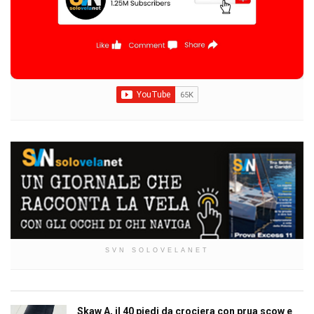
SVN SOLOVELANET
Skaw A, il 40 piedi da crociera con prua scow e