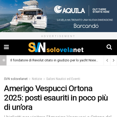
ADVERTISEMENT
Il fondatore di Revolut citato in giudizio per lo yacht Nixie
(Cronaca)
SVN solovelanet
Notizie
Saloni Nautici ed Eventi
Amerigo Vespucci Ortona
2025: posti esauriti in poco più
di un’ora