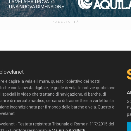
PUBBLICITÀ
olovelanet
 e capire la vela e il mare, questo l'obiettivo dei nostri
ti che con la rivista digitale, le guide di vela, le notizie quotidiane
A
zi speciali in video che trattano di navigazione, di barche, di
ni e di mercato nautico, cercano di trasmettere a voi lettori la
Sc
sione incondizionata per il mondo delle barche a vela. Questo è
SV
velanet.
pa
velanet - Testata registrata Tribunale di Roma n.117/2015 del
15 - Direttore responsabile
Maurizio Anzillotti