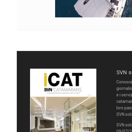
SVN s
Conoscere
giornalis
e i servi
catamara
loro pas
SVN solo
SVN solo
09/07/20