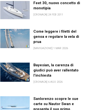
Feet 30, nuovo concetto di
monotipia
[CRONACA] 24 FEB 2011
Come leggere i filetti del
genoa e regolare la vela di
prua
[NAVIGAZIONE] 1 MAR 2026
Bayesian, la carenza di
giudici può aver rallentato
l’inchiesta
[CRONACA] 6 AGO 2026
Sanlorenzo scopre le sue
carte su Nautor Swan e
presenta il suo primo