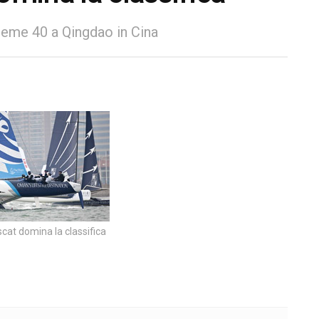
treme 40 a Qingdao in Cina
at domina la classifica