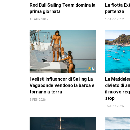
Red Bull Sailing Team domina la
La flotta Ex
prima giornata
partenza
18 APR 2012
17 APR 2012
I velisti influencer di Sailing La
La Maddalen
Vagabonde vendono la barca e
divieto di 
tornano a terra
il nuovo re
stop
5 FEB 2026
15 APR 2026