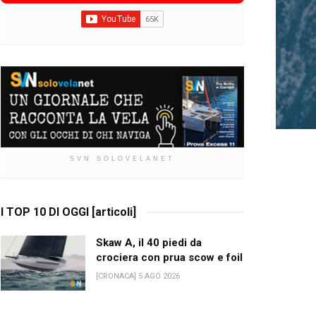
SVN SOLOVELANET
I TOP 10 DI OGGI [articoli]
Skaw A, il 40 piedi da
crociera con prua scow e foil
[CRONACA] 5 AGO 2026