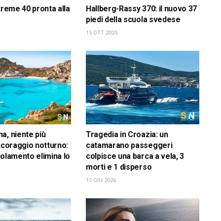
treme 40 pronta alla
Hallberg-Rassy 370: il nuovo 37
piedi della scuola svedese
15 OTT 2025
a, niente più
Tragedia in Croazia: un
ancoraggio notturno:
catamarano passeggeri
golamento elimina lo
colpisce una barca a vela, 3
morti e 1 disperso
15 GIU 2026