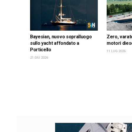
Bayesian, nuovo sopralluogo
Zero, varat
sullo yacht affondato a
motori dies
Porticello
11 LUG 2026
21 GIU 2026