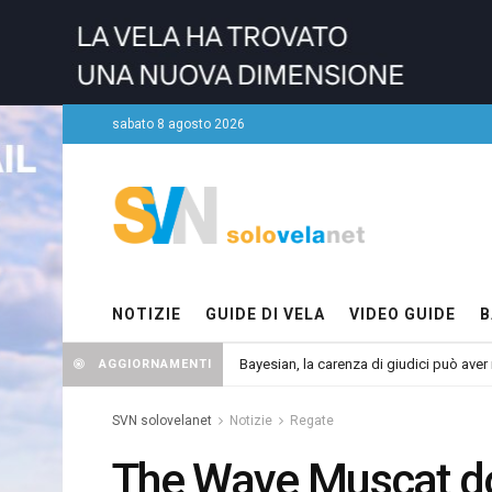
sabato 8 agosto 2026
NOTIZIE
GUIDE DI VELA
VIDEO GUIDE
B
Bayesian, la carenza di giudici può aver r
AGGIORNAMENTI
SVN solovelanet
Notizie
Regate
The Wave Muscat do