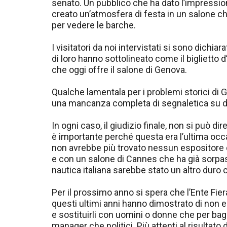
senato. Un pubblico che ha dato l’impressio
creato un’atmosfera di festa in un salone ch
per vedere le barche.
I visitatori da noi intervistati si sono dichia
di loro hanno sottolineato come il biglietto 
che oggi offre il salone di Genova.
Qualche lamentala per i problemi storici di
una mancanza completa di segnaletica su d
In ogni caso, il giudizio finale, non si può d
è importante perché questa era l’ultima occa
non avrebbe più trovato nessun espositore d
e con un salone di Cannes che ha già sorpass
nautica italiana sarebbe stato un altro duro 
Per il prossimo anno si spera che l’Ente Fiera
questi ultimi anni hanno dimostrato di non es
e sostituirli con uomini o donne che per ba
manager che politici. Più attenti al risultato