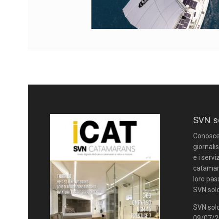
SVN s
Conoscere
giornalis
e i servi
catamara
loro pas
SVN solo
SVN solo
09/07/20