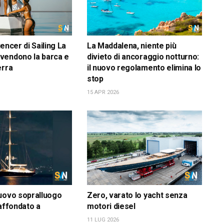
luencer di Sailing La
La Maddalena, niente più
vendono la barca e
divieto di ancoraggio notturno:
erra
il nuovo regolamento elimina lo
stop
15 APR 2026
uovo sopralluogo
Zero, varato lo yacht senza
 affondato a
motori diesel
11 LUG 2026