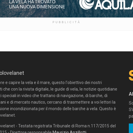
PUBBLICITÀ
olovelanet
 e capire la vela e il mare, questo l'obiettivo dei nostri
ti che con la rivista digitale, le guide di vela, le notizie quotidiane
A
zi speciali in video che trattano di navigazione, di barche, di
ni e di mercato nautico, cercano di trasmettere a voi lettori la
Sc
sione incondizionata per il mondo delle barche a vela. Questo è
SV
velanet.
pa
velanet - Testata registrata Tribunale di Roma n.117/2015 del
15 - Direttore responsabile
Maurizio Anzillotti