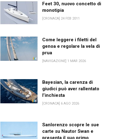
Feet 30, nuovo concetto di
monotipia
[CRONACA] 24 FEB 2011
Come leggere i filetti del
genoa e regolare la vela di
prua
[NAVIGAZIONE] 1 MAR 2026
Bayesian, la carenza di
giudici può aver rallentato
l’inchiesta
[CRONACA] 6 AGO 2026
Sanlorenzo scopre le sue
carte su Nautor Swan e
presenta il suo primo