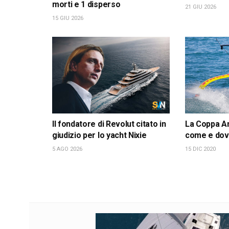
morti e 1 disperso
21 GIU 2026
15 GIU 2026
Il fondatore di Revolut citato in
La Coppa Am
giudizio per lo yacht Nixie
come e dov
5 AGO 2026
15 DIC 2020