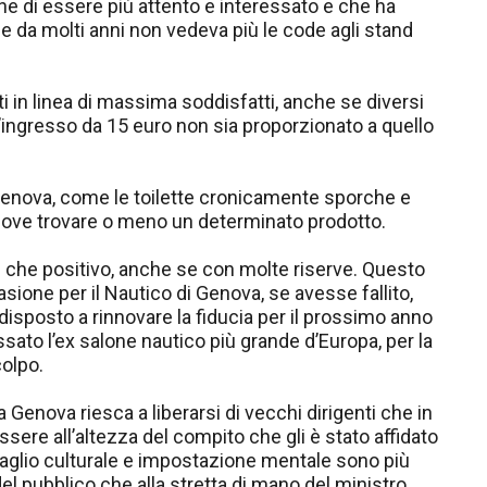
ne di essere più attento e interessato e che ha
e da molti anni non vedeva più le code agli stand
rati in linea di massima soddisfatti, anche se diversi
d’ingresso da 15 euro non sia proporzionato a quello
 Genova, come le toilette cronicamente sporche e
ove trovare o meno un determinato prodotto.
ire che positivo, anche se con molte riserve. Questo
sione per il Nautico di Genova, se avesse fallito,
isposto a rinnovare la fiducia per il prossimo anno
ato l’ex salone nautico più grande d’Europa, per la
colpo.
 Genova riesca a liberarsi di vecchi dirigenti che in
sere all’altezza del compito che gli è stato affidato
gaglio culturale e impostazione mentale sono più
 del pubblico che alla stretta di mano del ministro.