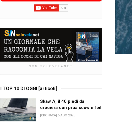
SVN SOLOVELANET
I TOP 10 DI OGGI [articoli]
Skaw A, il 40 piedi da
crociera con prua scow e foil
[CRONACA] 5 AGO 2026