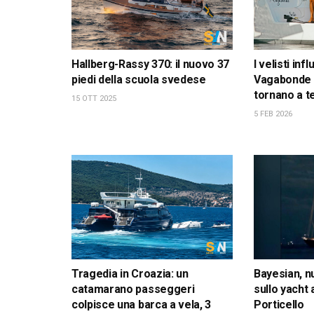
Hallberg-Rassy 370: il nuovo 37
I velisti inf
piedi della scuola svedese
Vagabonde 
tornano a t
15 OTT 2025
5 FEB 2026
Tragedia in Croazia: un
Bayesian, n
catamarano passeggeri
sullo yacht
colpisce una barca a vela, 3
Porticello