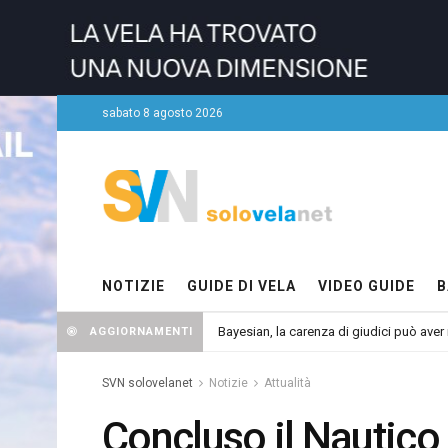
sabato 8 agosto 2026
NOTIZIE
GUIDE DI VELA
VIDEO GUIDE
B
Bayesian, la carenza di giudici può aver r
AGGIORNAMENTI
SVN solovelanet
Notizie
Attualità
Concluso il Nautico