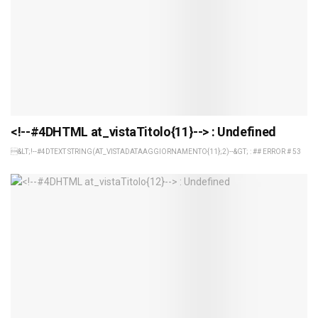
<!--#4DHTML at_vistaTitolo{11}--> : Undefined
&LT;!--#4DTEXT STRING(AT_VISTADATAAGGIORNAMENTO{11};2)--&GT; : ## ERROR # 53