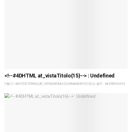
<!--#4DHTML at_vistaTitolo{15}--> : Undefined
&LT;!--#4DTEXT STRING(AT_VISTADATAAGGIORNAMENTO{15};2)--&GT; : ## ERROR # 53