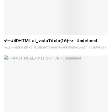
<!--#4DHTML at_vistaTitolo{16}--> : Undefined
&LT;!--#4DTEXT STRING(AT_VISTADATAAGGIORNAMENTO{16};2)--&GT; : ## ERROR # 53