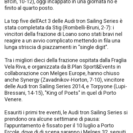
Brcin, 10-12), oggi incappato in una giornata no e
finito al quarto posto.
La top five dell’Act 3 delle Audi tron Sailing Series è
stata completata da Stig (Rombelli-Bruni, 2-7): i
vincitori della frazione di Loano sono stati bravi nel
reagire a un avvio complicato mettendo in fila una
lunga striscia di piazzamenti in “single digit”.
Tra i migliori dieci della frazione ospitata dalla Fraglia
Vela Riva, e organizzata da B.Plan Sport&Events in
collaborazione con Melges Europe, hanno chiuso
anche Synergy (Zavadnikov-Horton, 7-10), vincitore
delle Audi tron Sailing Series 2014, e Torpyone (Lupi-
Bressani, 14-15), "King of Poets" in quel di Porto
Venere.
Esauriti i primi tre eventi, le Audi tron Sailing Series si
prendono ora alcune settimane di pausa:
l’appuntamento è fissato per il 10 luglio a Porto
Ercole, dove di di scena saranno i Melges 32, seguiti