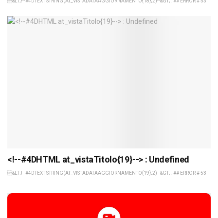
&LT;!--#4DTEXT STRING(AT_VISTADATAAGGIORNAMENTO{18};2)--&GT; : ## ERROR # 53
<!--#4DHTML at_vistaTitolo{19}--> : Undefined
&LT;!--#4DTEXT STRING(AT_VISTADATAAGGIORNAMENTO{19};2)--&GT; : ## ERROR # 53