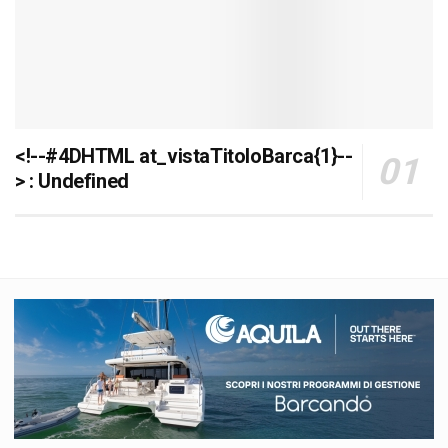
<!--#4DHTML at_vistaTitoloBarca{1}--
> : Undefined