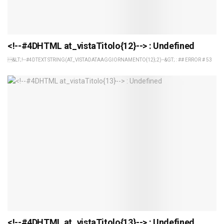
<!--#4DHTML at_vistaTitolo{12}--> : Undefined
&LT;!--#4DTEXT STRING(AT_VISTADATAAGGIORNAMENTO{12};2)--&GT; : ## ERROR # 53
<!--#4DHTML at_vistaTitolo{13}--> : Undefined