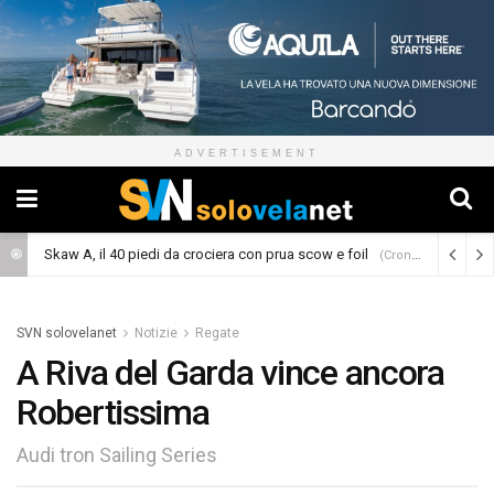
ADVERTISEMENT
Skaw A, il 40 piedi da crociera con prua scow e foil
(Cronaca)
SVN solovelanet
Notizie
Regate
A Riva del Garda vince ancora
Robertissima
Audi tron Sailing Series