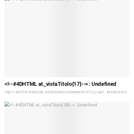
<!--#4DHTML at_vistaTitolo{17}--> : Undefined
&LT;!--#4DTEXT STRING(AT_VISTADATAAGGIORNAMENTO{17};2)--&GT; : ## ERROR # 53