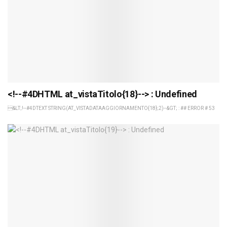
<!--#4DHTML at_vistaTitolo{18}--> : Undefined
&LT;!--#4DTEXT STRING(AT_VISTADATAAGGIORNAMENTO{18};2)--&GT; : ## ERROR # 53