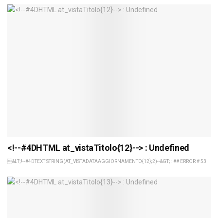
<!--#4DHTML at_vistaTitolo{12}--> : Undefined
&LT;!--#4DTEXT STRING(AT_VISTADATAAGGIORNAMENTO{12};2)--&GT; : ## ERROR # 53