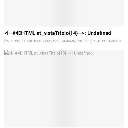
<!--#4DHTML at_vistaTitolo{14}--> : Undefined
&LT;!--#4DTEXT STRING(AT_VISTADATAAGGIORNAMENTO{14};2)--&GT; : ## ERROR # 53