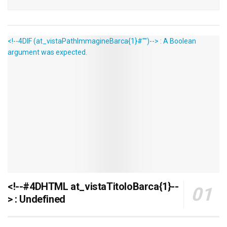
<!--4DIF (at_vistaPathImmagineBarca{1}#"")--> : A Boolean
argument was expected.
<!--#4DHTML at_vistaTitoloBarca{1}--
> : Undefined