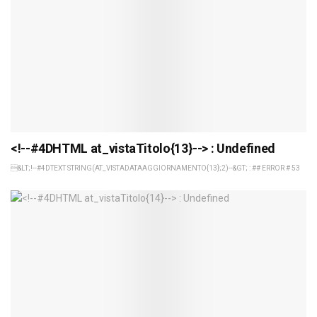
<!--#4DHTML at_vistaTitolo{13}--> : Undefined
&LT;!--#4DTEXT STRING(AT_VISTADATAAGGIORNAMENTO{13};2)--&GT; : ## ERROR # 53