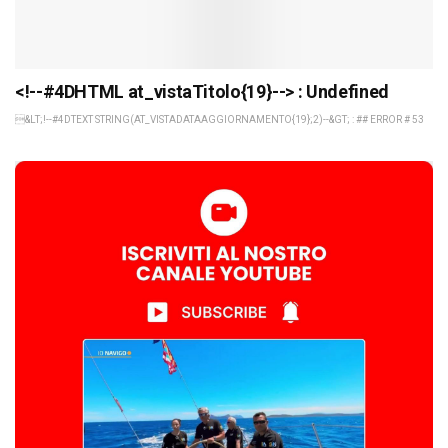
<!--#4DHTML at_vistaTitolo{19}--> : Undefined
&LT;!--#4DTEXT STRING(AT_VISTADATAAGGIORNAMENTO{19};2)--&GT; : ## ERROR # 53