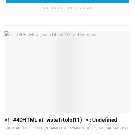
ARTICOLI DI VIAGGI
<!--#4DHTML at_vistaTitolo{11}--> : Undefined
&LT;!--#4DTEXT STRING(AT_VISTADATAAGGIORNAMENTO{11};2)--&GT; : ## ERROR # 53