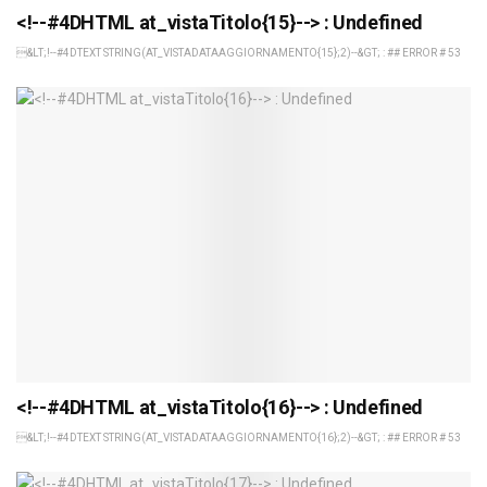
<!--#4DHTML at_vistaTitolo{15}--> : Undefined
&LT;!--#4DTEXT STRING(AT_VISTADATAAGGIORNAMENTO{15};2)--&GT; : ## ERROR # 53
<!--#4DHTML at_vistaTitolo{16}--> : Undefined
&LT;!--#4DTEXT STRING(AT_VISTADATAAGGIORNAMENTO{16};2)--&GT; : ## ERROR # 53