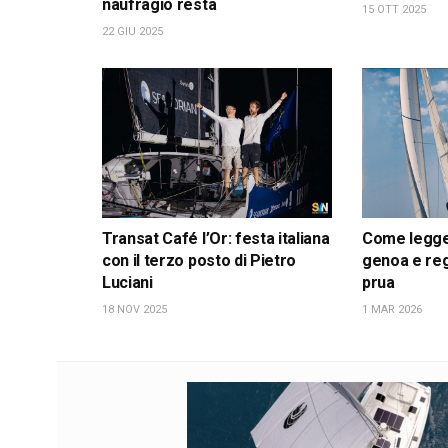
naufragio resta
15 OTT 2025
22 GIU 2025
Transat Café l’Or: festa italiana
Come leggere
con il terzo posto di Pietro
genoa e reg
Luciani
prua
18 NOV 2025
1 MAR 2026