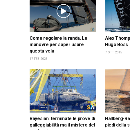
Come regolare la randa. Le
Alex Thomps
manovre per saper usare
Hugo Boss
questa vela
7 OTT 2015
17 FEB 2025
Bayesian: terminate le prove di
Hallberg-Ra
galleggiabilità ma il mistero del
piedi della