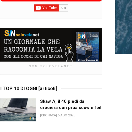
SVN SOLOVELANET
I TOP 10 DI OGGI [articoli]
Skaw A, il 40 piedi da
crociera con prua scow e foil
[CRONACA] 5 AGO 2026