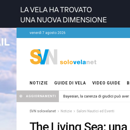
venerdì 7 agosto 2026
NOTIZIE
GUIDE DI VELA
VIDEO GUIDE
B
Bayesian, la carenza di giudici può aver r
AGGIORNAMENTI
SVN solovelanet
Notizie
Saloni Nautici ed Eventi
The Living Sea: una