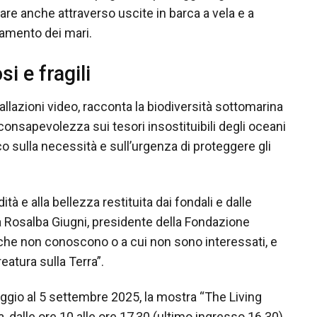
are anche attraverso uscite in barca a vela e a
inamento dei mari.
si e fragili
llazioni video, racconta la biodiversità sottomarina
 consapevolezza sui tesori insostituibili degli oceani
ico sulla necessità e sull’urgenza di proteggere gli
tà e alla bellezza restituita dai fondali e dalle
a Rosalba Giugni, presidente della Fondazione
che non conoscono o a cui non sono interessati, e
eatura sulla Terra”.
aggio al 5 settembre 2025, la mostra “The Living
 dalle ore 10 alle ore 17,30 (ultimo ingresso 16.30).