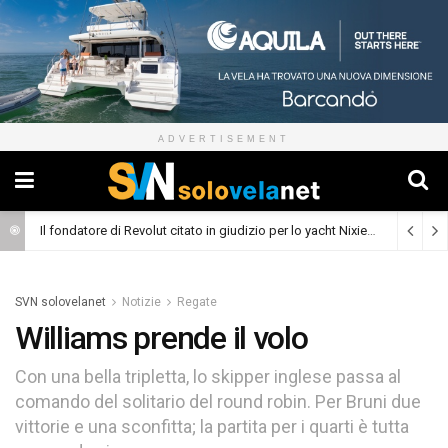
ADVERTISEMENT
Il fondatore di Revolut citato in giudizio per lo yacht Nixie
(Cronaca)
SVN solovelanet
Notizie
Regate
Williams prende il volo
Con una bella tripletta, lo skipper inglese passa al
comando del solitario del round robin. Per Bruni due
vittorie e una sconfitta; la partita per i quarti è tutta