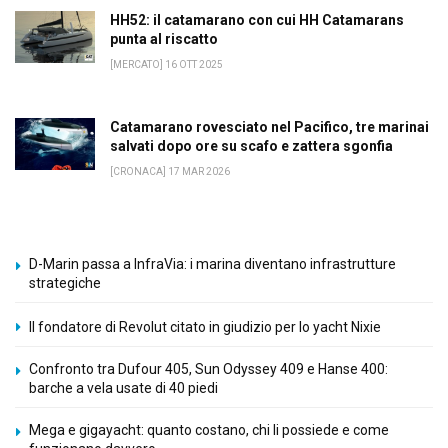
HH52: il catamarano con cui HH Catamarans
punta al riscatto
[MERCATO] 16 OTT 2025
Catamarano rovesciato nel Pacifico, tre marinai
salvati dopo ore su scafo e zattera sgonfia
[CRONACA] 17 MAR 2026
D-Marin passa a InfraVia: i marina diventano infrastrutture
strategiche
Il fondatore di Revolut citato in giudizio per lo yacht Nixie
Confronto tra Dufour 405, Sun Odyssey 409 e Hanse 400:
barche a vela usate di 40 piedi
Mega e gigayacht: quanto costano, chi li possiede e come