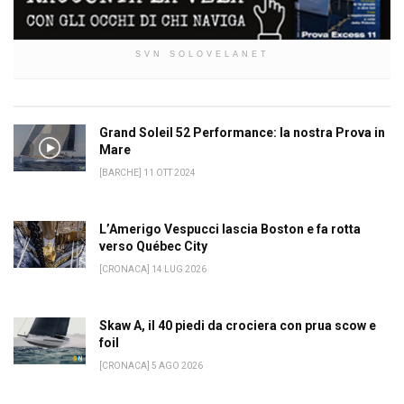
SVN SOLOVELANET
Grand Soleil 52 Performance: la nostra Prova in
Mare
[BARCHE] 11 OTT 2024
L’Amerigo Vespucci lascia Boston e fa rotta
verso Québec City
[CRONACA] 14 LUG 2026
Skaw A, il 40 piedi da crociera con prua scow e
foil
[CRONACA] 5 AGO 2026