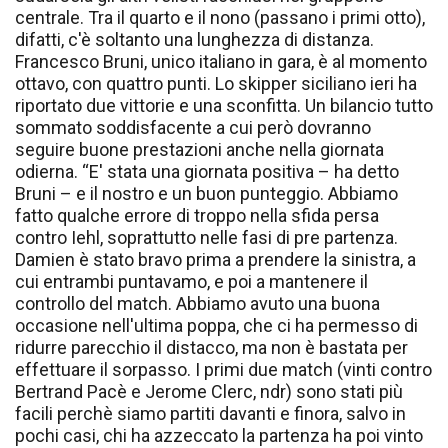
centrale. Tra il quarto e il nono (passano i primi otto),
difatti, c'è soltanto una lunghezza di distanza.
Francesco Bruni, unico italiano in gara, è al momento
ottavo, con quattro punti. Lo skipper siciliano ieri ha
riportato due vittorie e una sconfitta. Un bilancio tutto
sommato soddisfacente a cui però dovranno
seguire buone prestazioni anche nella giornata
odierna. “E' stata una giornata positiva – ha detto
Bruni – e il nostro e un buon punteggio. Abbiamo
fatto qualche errore di troppo nella sfida persa
contro Iehl, soprattutto nelle fasi di pre partenza.
Damien è stato bravo prima a prendere la sinistra, a
cui entrambi puntavamo, e poi a mantenere il
controllo del match. Abbiamo avuto una buona
occasione nell'ultima poppa, che ci ha permesso di
ridurre parecchio il distacco, ma non è bastata per
effettuare il sorpasso. I primi due match (vinti contro
Bertrand Pacè e Jerome Clerc, ndr) sono stati più
facili perchè siamo partiti davanti e finora, salvo in
pochi casi, chi ha azzeccato la partenza ha poi vinto