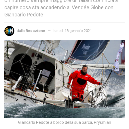
Un numero sempre maggiore di italiani comincia a
capire cosa sta accadendo al Vendée Globe con
Giancarlo Pedote
dalla
Redazione
lunedì 18 gennaio 2021
Giancarlo Pedote a bordo della sua barca, Prysmian