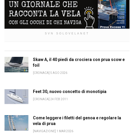
SVN SOLOVELANET
Skaw A, il 40 piedi da crociera con prua scow e
foil
[CRONACA] 5 AGO 2026
Feet 30, nuovo concetto di monotipia
[CRONACA] 24 FEB 2011
Come leggere i filetti del genoa e regolare la
vela di prua
[NAVIGAZIONE] 1 MAR 2026